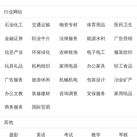
行业网站
石油化工
交通运输
物资专材
体育用品
医药卫生
金融证券
职业中介
法律服务
能源水利
广告营销
信息产业
环保绿化
农林牧渔
电子电工
服装纺织
玩具礼品
机构组织
家用电器
办公家具
轻工食品
广告服务
旅游休闲
机械机电
包装设计
冶金矿产
办公文教
装修建材
咨询调查
安保服务
家用纸品
商务服务
国际贸易
其他
摄影
英语
考试
教学
琴棋