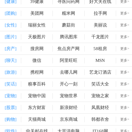
[健康]
39健康
寻医问药网
好大夫在线
更多>
[团购]
美团网
糯米网
拉手网
更多>
[女性]
瑞丽女性
蘑菇街
美丽说
更多>
[图片]
天极图片
腾讯图库
千龙图片
更多>
[房产]
搜房网
焦点房产网
58租房
更多>
[聊天]
微信
阿里旺旺
MSN
更多>
[旅游]
携程网
去哪儿网
艺龙订酒店
更多>
[笑话]
糗事百科
开心一刻
笑话大全
更多>
[宠物]
宠物中国
宠物世界
宠物之家
更多>
[股票]
东方财富
新浪财经
凤凰财经
更多>
[购物]
天猫商城
京东商城
韩都衣舍
更多>
[软件]
中关村在线
太平洋电脑
IT168网
更多>