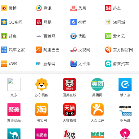
微博
腾讯
凤凰
起点
QQ空间
网易
携程
58同城
赶集
百姓网
优酷
爱奇艺
汽车之家
阿里巴巴
央视网
东方财富网
4399
新华网
太平洋
蔚来汽车
京东
苏宁易购
国美在线
美团网
饿了么
聚美优品
淘宝网
天猫商城
大众点评
亚马逊