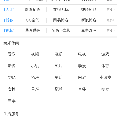
[人才]
网隆招聘
前程无忧
智联招聘
更多>
[博客]
QQ空间
网易博客
新浪博客
更多>
[视频]
哔哩哔哩
AcFun弹幕
暴走漫画
更多>
娱乐休闲
音乐
视频
电影
电视
游戏
新闻
小说
图片
动漫
体育
NBA
论坛
笑话
网游
小游戏
女性
星座
足球
直播
交友
军事
生活服务