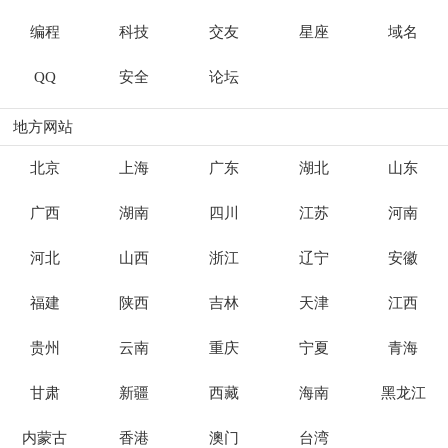
编程
科技
交友
星座
域名
QQ
安全
论坛
地方网站
北京
上海
广东
湖北
山东
广西
湖南
四川
江苏
河南
河北
山西
浙江
辽宁
安徽
福建
陕西
吉林
天津
江西
贵州
云南
重庆
宁夏
青海
甘肃
新疆
西藏
海南
黑龙江
内蒙古
香港
澳门
台湾