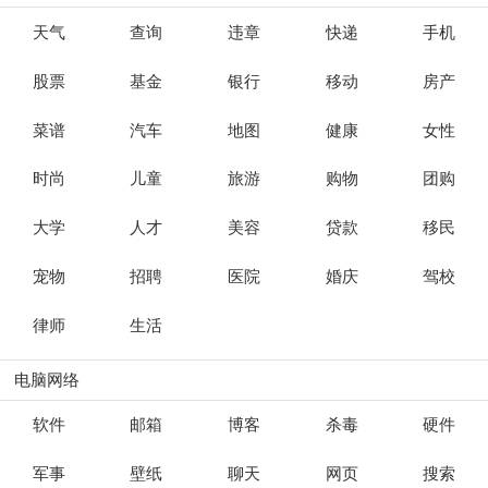
天气
查询
违章
快递
手机
股票
基金
银行
移动
房产
菜谱
汽车
地图
健康
女性
时尚
儿童
旅游
购物
团购
大学
人才
美容
贷款
移民
宠物
招聘
医院
婚庆
驾校
律师
生活
电脑网络
软件
邮箱
博客
杀毒
硬件
军事
壁纸
聊天
网页
搜索