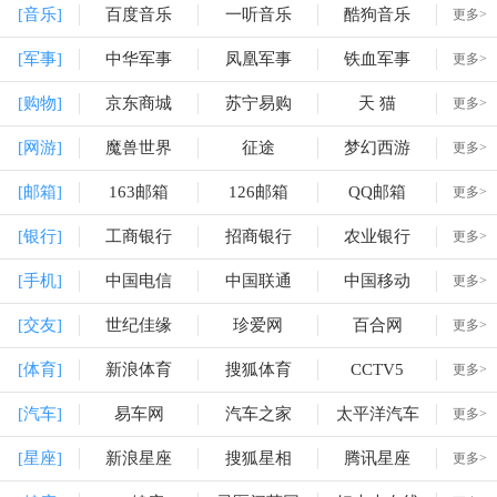
[音乐]
百度音乐
一听音乐
酷狗音乐
更多>
[军事]
中华军事
凤凰军事
铁血军事
更多>
[购物]
京东商城
苏宁易购
天 猫
更多>
[网游]
魔兽世界
征途
梦幻西游
更多>
[邮箱]
163邮箱
126邮箱
QQ邮箱
更多>
[银行]
工商银行
招商银行
农业银行
更多>
[手机]
中国电信
中国联通
中国移动
更多>
[交友]
世纪佳缘
珍爱网
百合网
更多>
[体育]
新浪体育
搜狐体育
CCTV5
更多>
[汽车]
易车网
汽车之家
太平洋汽车
更多>
[星座]
新浪星座
搜狐星相
腾讯星座
更多>